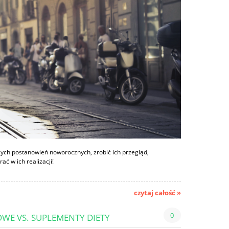
ych postanowień noworocznych, zrobić ich przegląd,
ć w ich realizacji!
czytaj całość »
0
WE VS. SUPLEMENTY DIETY