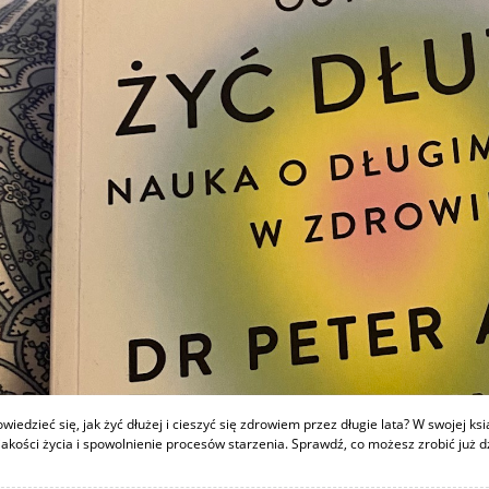
wiedzieć się, jak żyć dłużej i cieszyć się zdrowiem przez długie lata? W swojej k
akości życia i spowolnienie procesów starzenia. Sprawdź, co możesz zrobić już dz