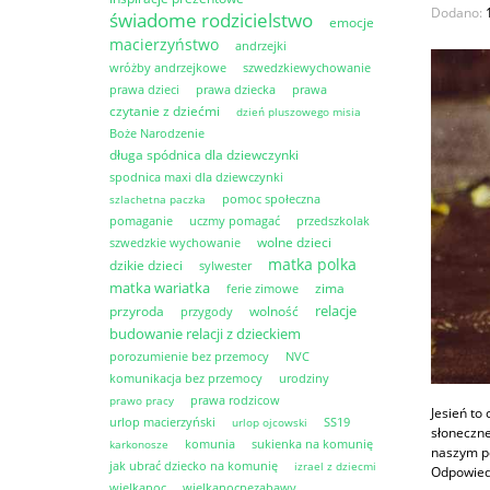
Dodano:
świadome rodzicielstwo
emocje
macierzyństwo
andrzejki
wróżby andrzejkowe
szwedzkiewychowanie
prawa dzieci
prawa dziecka
prawa
czytanie z dziećmi
dzień pluszowego misia
Boże Narodzenie
długa spódnica dla dziewczynki
spodnica maxi dla dziewczynki
pomoc społeczna
szlachetna paczka
pomaganie
uczmy pomagać
przedszkolak
wolne dzieci
szwedzkie wychowanie
matka polka
dzikie dzieci
sylwester
matka wariatka
zima
ferie zimowe
relacje
przyroda
wolność
przygody
budowanie relacji z dzieckiem
porozumienie bez przemocy
NVC
komunikacja bez przemocy
urodziny
prawa rodzicow
prawo pracy
Jesień to
urlop macierzyński
SS19
urlop ojcowski
słoneczne
komunia
sukienka na komunię
karkonosze
naszym po
jak ubrać dziecko na komunię
izrael z dziecmi
Odpowiedź
wielkanoc
wielkanocnezabawy