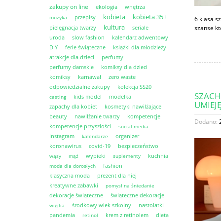
zakupy on line
ekologia
wnętrza
kobieta
kobieta 35+
przepisy
muzyka
6 klasa s
kultura
szanse kt
pielęgnacja twarzy
seriale
uroda
slow fashion
kalendarz adwentowy
DIY
ferie świąteczne
książki dla młodzieży
atrakcje dla dzieci
perfumy
perfumy damskie
komiksy dla dzieci
komiksy
karnawał
zero waste
odpowiedzialne zakupy
kolekcja SS20
SZACH
kids model
modelka
casting
UMIEJ
zapachy dla kobiet
kosmetyki nawilżające
beauty
nawilżanie twarzy
kompetencje
Dodano:
kompetencje przyszłości
social media
instagram
organizer
kalendarze
koronawirus
covid-19
bezpieczeństwo
wypieki
kuchnia
wąsy
mąż
suplementy
fashion
moda dla dorosłych
klasyczna moda
prezent dla niej
kreatywne zabawki
pomysł na śniedanie
dekoracje świąteczne
świąteczne dekoracje
środkowy wiek szkolny
nastolatki
wigilia
pandemia
krem z retinolem
dieta
retinol