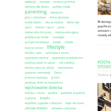
wakacje
europa
moda w podróży
ubrania dla dzieci
polska moda
parenting
zakopane
góry z dzieckiem
letnia stylizacja
W dzisiej
moda latem
boho styl
lato w mieście
psychiczn
sport
dziecko i sport
praca
stresem i
mama pracująca
mama idzie do pracy
rozwój od
praktyczna moda
norwegia
moda
szkoła
pomysł na wakacje
lifestyle
back to school
dziecko i pies
zwierzęta w domu
wyprawka szkolna
wyprawka przedszkolna
POSTA
rok szkolny
pierwszy dzień w szkole
STOS
dziecko idzie do szkoły
niemowlęta
żywienie niemowląt
Dania
Dodano:
jesień
jesienne stylizacje
pierwszy dzień w przedszkolu
wychowanie dziecka
polska
podróże w polsce
dziecko i morze
książki
czytanie
wspólne czytanki z dziećmi
bajki dla dzieci
zdrowe dziecko
zdrowie u dziecka