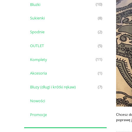
Bluzki
(10)
Sukienki
(8)
Spodnie
(2)
OUTLET
(5)
Komplety
(11)
Akcesoria
(1)
Bluzy (długi i krótki rękaw)
(7)
Nowości
Promocje
Chcesz do
poprawę j