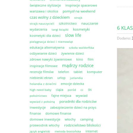
świąteczne stylizacje
inspiracje spacerowe
pomysł na weekend
warszawa i okolice
czas wolny z dzieckiem
strajk
nauczanie
szkolnictwo
strajk nauczycieli
6 KLA
kosmetyki
wydarzenia
targi książki
slow life
kosmetyki dla dzieci
Dodano:
pielęgnacja dzieci i niemowląt
edukacja alternatywna
szkoła waldorfska
odżywianie dzieci
żywienie dzieci
zdrowe nawyki żywieniowe
kino
film
mądrzy rodzice
inspiracje filmowe
recenzje filmów
telefon
tablet
komputer
niebieski ekran
urlop
jutlandia
emocje dziecka
holandia z dziećmi
ciąża
high need baby
poród
cc
SN
fajne miejsca
wywiad
położnictwo
poradniki dla rodziców
wywiad z położną
inwestycje
zabezpieczenie dzieci na przys
finanse
domowe finanse
domowe inwestycje
włochy
camping
rodzicielstwo bliskości
przewodnik włochy
internet
język angielski
metoda bostońska