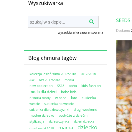
Wyszukiwarka
SEEDS
Dodano:
wyszukiwarka zaawansowana
Blog chmura tagów
kolekcja jesień/zima 2017/2018
2017/2018
AW
AW 2017/2018
media
boho
kids fashion
new coolection
SS18
moda dla dzieci
boho kids
wiosna
lato
sukienka
historia mody
wesele
sukienka na wesele
dlugi weekend
sukienka dla dziewczyznki
modne dziecko
podróże z dziećmi
stylizacja
dziewczynka
dzień dziecka
dziecko
mama
dzień matki 2018