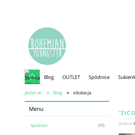
Blog
OUTLET
Spódnice
Sukienk
»
»
Jesteś w:
Blog
edukacja
Menu
"ŻYĆ 
Dodano:
Spódnice
(35)