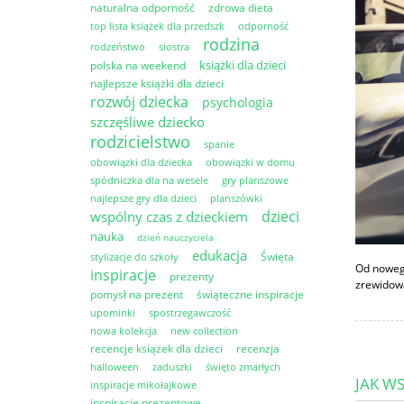
naturalna odporność
zdrowa dieta
top lista książek dla przedszk
odporność
rodzina
rodzeństwo
siostra
książki dla dzieci
polska na weekend
najlepsze książki dla dzieci
rozwój dziecka
psychologia
szczęśliwe dziecko
rodzicielstwo
spanie
obowiązki dla dziecka
obowiązki w domu
spódniczka dla na wesele
gry planszowe
najlepsze gry dla dzieci
planszówki
dzieci
wspólny czas z dzieckiem
nauka
dzień nauczyciela
edukacja
Święta
stylizacje do szkoły
Od nowego
inspiracje
prezenty
zrewidowa
pomysł na prezent
świąteczne inspiracje
upominki
spostrzegawczość
nowa kolekcja
new collection
recencje książek dla dzieci
recenzja
halloween
zaduszki
święto zmarłych
JAK W
inspiracje mikołajkowe
inspiracje prezentowe