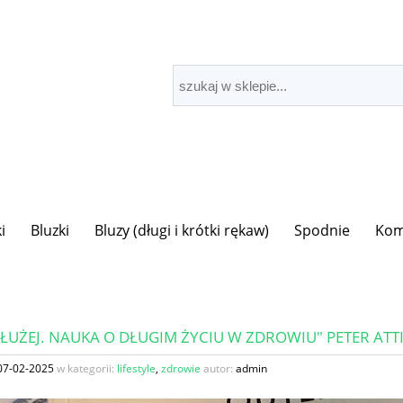
i
Bluzki
Bluzy (długi i krótki rękaw)
Spodnie
Kom
DŁUŻEJ. NAUKA O DŁUGIM ŻYCIU W ZDROWIU" PETER ATT
07-02-2025
w kategorii:
lifestyle
,
zdrowie
autor:
admin