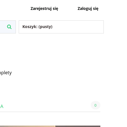
Zaloguj się
Zarejestruj się
Koszyk:
(pusty)
plety
0
IA