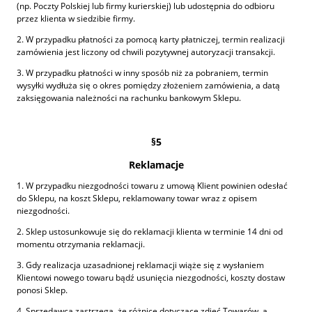
(np. Poczty Polskiej lub firmy kurierskiej) lub udostępnia do odbioru
przez klienta w siedzibie firmy.
2. W przypadku płatności za pomocą karty płatniczej, termin realizacji
zamówienia jest liczony od chwili pozytywnej autoryzacji transakcji.
3. W przypadku płatności w inny sposób niż za pobraniem, termin
wysyłki wydłuża się o okres pomiędzy złożeniem zamówienia, a datą
zaksięgowania należności na rachunku bankowym Sklepu.
§5
Reklamacje
1. W przypadku niezgodności towaru z umową Klient powinien odesłać
do Sklepu, na koszt Sklepu, reklamowany towar wraz z opisem
niezgodności.
2. Sklep ustosunkowuje się do reklamacji klienta w terminie 14 dni od
momentu otrzymania reklamacji.
3. Gdy realizacja uzasadnionej reklamacji wiąże się z wysłaniem
Klientowi nowego towaru bądź usunięcia niezgodności, koszty dostaw
ponosi Sklep.
4. Sprzedawca zastrzega, że różnice dotyczące zdjęć Towarów, a