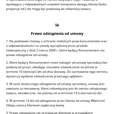
wynikające z indywidualnych ustawień komputera danego klienta (kolor,
proporcje itd.) nie mogą być podstawą do reklamacji towaru.
§6
Prawo odstąpienia od umowy
1. Na podstawie Ustawy o ochronie niektórych praw konsumentów oraz
o odpowiedzialności za szkodę wyrządzoną przez produkt
niebezpieczny z dnia 2 marca 2000 r. klient będący Konsumentem ma
prawo odstąpienia od umowy.
2. Klient będący Konsumentem może odstąpić od umowy sprzedaży bez
podania przyczyn, składając stosowne oświadczenie na piśmie w
terminie 10 (dziesięć) dni od dnia dostawy. Do zachowania tego terminu
wystarczy wysłanie oświadczenia przed jego upływem.
3. W razie skutecznego odstąpienia od umowy sprzedaży, umowa jest
uważana za niezawartą. klient zobowiązany jest do zwrotu zakupionego
towaru, niezwłocznie, nie później niż w terminie 14 (czternaście) dni.
4. W terminie 14 dni od odstąpienia przez klienta od umowy Właściciel
Sklepu zwraca klientowi zapłaconą kwotę.
5. Prawo odstąpienia nie przysługuje klientowi w przypadkach