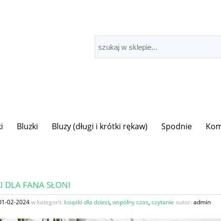
i
Bluzki
Bluzy (długi i krótki rękaw)
Spodnie
Kom
I DLA FANA SŁONI
01-02-2024
w kategorii:
książki dla dzieci
,
wspólny czas
,
czytanie
autor:
admin