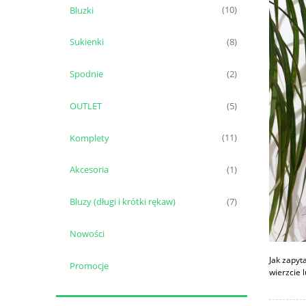
Bluzki
(10)
Sukienki
(8)
Spodnie
(2)
OUTLET
(5)
Komplety
(11)
Akcesoria
(1)
Bluzy (długi i krótki rękaw)
(7)
Nowości
Jak zapyt
Promocje
wierzcie 