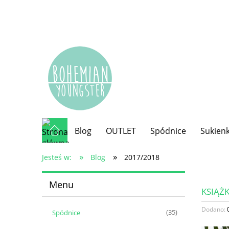
Blog
OUTLET
Spódnice
Sukienk
»
»
Jesteś w:
Blog
2017/2018
Menu
KSIĄŻK
Dodano:
Spódnice
(35)