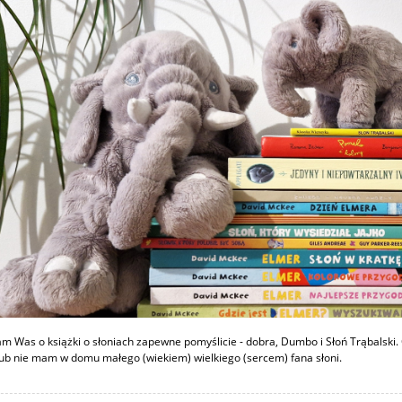
am Was o książki o słoniach zapewne pomyślicie - dobra, Dumbo i Słoń Trąbalski. 
lub nie mam w domu małego (wiekiem) wielkiego (sercem) fana słoni.