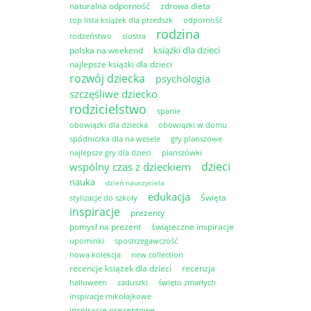
naturalna odporność
zdrowa dieta
top lista książek dla przedszk
odporność
rodzina
rodzeństwo
siostra
książki dla dzieci
polska na weekend
najlepsze książki dla dzieci
rozwój dziecka
psychologia
szczęśliwe dziecko
rodzicielstwo
spanie
obowiązki dla dziecka
obowiązki w domu
spódniczka dla na wesele
gry planszowe
najlepsze gry dla dzieci
planszówki
dzieci
wspólny czas z dzieckiem
nauka
dzień nauczyciela
edukacja
Święta
stylizacje do szkoły
inspiracje
prezenty
pomysł na prezent
świąteczne inspiracje
upominki
spostrzegawczość
nowa kolekcja
new collection
recencje książek dla dzieci
recenzja
halloween
zaduszki
święto zmarłych
inspiracje mikołajkowe
inspiracje prezentowe