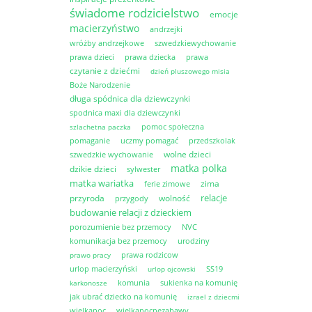
świadome rodzicielstwo
emocje
macierzyństwo
andrzejki
wróżby andrzejkowe
szwedzkiewychowanie
prawa dzieci
prawa dziecka
prawa
czytanie z dziećmi
dzień pluszowego misia
Boże Narodzenie
długa spódnica dla dziewczynki
spodnica maxi dla dziewczynki
pomoc społeczna
szlachetna paczka
pomaganie
uczmy pomagać
przedszkolak
wolne dzieci
szwedzkie wychowanie
matka polka
dzikie dzieci
sylwester
matka wariatka
zima
ferie zimowe
relacje
przyroda
wolność
przygody
budowanie relacji z dzieckiem
porozumienie bez przemocy
NVC
komunikacja bez przemocy
urodziny
prawa rodzicow
prawo pracy
urlop macierzyński
SS19
urlop ojcowski
komunia
sukienka na komunię
karkonosze
jak ubrać dziecko na komunię
izrael z dziecmi
wielkanoc
wielkanocnezabawy