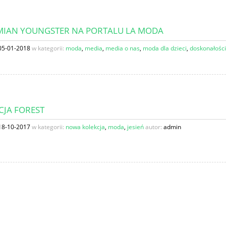
IAN YOUNGSTER NA PORTALU LA MODA
05-01-2018
w kategorii:
moda
,
media
,
media o nas
,
moda dla dzieci
,
doskonałości
CJA FOREST
18-10-2017
w kategorii:
nowa kolekcja
,
moda
,
jesień
autor:
admin