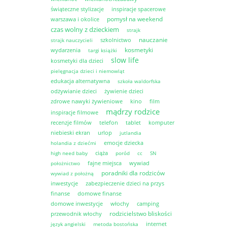
świąteczne stylizacje
inspiracje spacerowe
pomysł na weekend
warszawa i okolice
czas wolny z dzieckiem
strajk
nauczanie
szkolnictwo
strajk nauczycieli
kosmetyki
wydarzenia
targi książki
slow life
kosmetyki dla dzieci
pielęgnacja dzieci i niemowląt
edukacja alternatywna
szkoła waldorfska
odżywianie dzieci
żywienie dzieci
zdrowe nawyki żywieniowe
kino
film
mądrzy rodzice
inspiracje filmowe
recenzje filmów
telefon
tablet
komputer
niebieski ekran
urlop
jutlandia
emocje dziecka
holandia z dziećmi
ciąża
high need baby
poród
cc
SN
fajne miejsca
wywiad
położnictwo
poradniki dla rodziców
wywiad z położną
inwestycje
zabezpieczenie dzieci na przys
finanse
domowe finanse
domowe inwestycje
włochy
camping
rodzicielstwo bliskości
przewodnik włochy
internet
język angielski
metoda bostońska