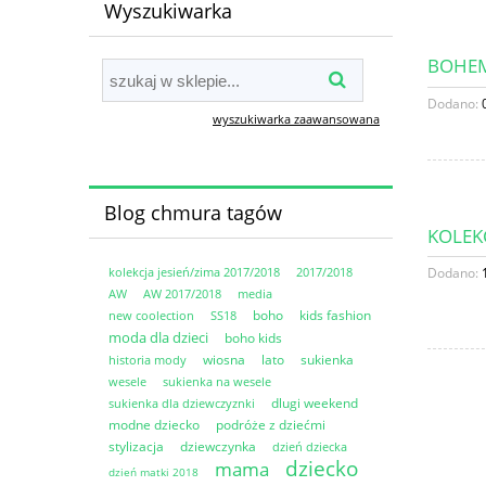
Wyszukiwarka
BOHEM
Dodano:
wyszukiwarka zaawansowana
Blog chmura tagów
KOLEK
kolekcja jesień/zima 2017/2018
2017/2018
Dodano:
AW
AW 2017/2018
media
boho
kids fashion
new coolection
SS18
moda dla dzieci
boho kids
wiosna
lato
sukienka
historia mody
wesele
sukienka na wesele
dlugi weekend
sukienka dla dziewczyznki
modne dziecko
podróże z dziećmi
stylizacja
dziewczynka
dzień dziecka
dziecko
mama
dzień matki 2018