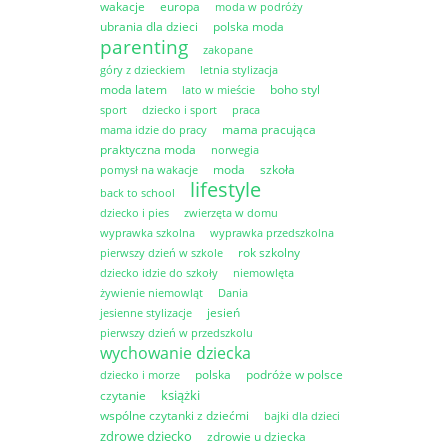
wakacje
europa
moda w podróży
ubrania dla dzieci
polska moda
parenting
zakopane
góry z dzieckiem
letnia stylizacja
moda latem
boho styl
lato w mieście
sport
dziecko i sport
praca
mama pracująca
mama idzie do pracy
praktyczna moda
norwegia
moda
szkoła
pomysł na wakacje
lifestyle
back to school
dziecko i pies
zwierzęta w domu
wyprawka szkolna
wyprawka przedszkolna
rok szkolny
pierwszy dzień w szkole
dziecko idzie do szkoły
niemowlęta
żywienie niemowląt
Dania
jesień
jesienne stylizacje
pierwszy dzień w przedszkolu
wychowanie dziecka
polska
podróże w polsce
dziecko i morze
książki
czytanie
wspólne czytanki z dziećmi
bajki dla dzieci
zdrowe dziecko
zdrowie u dziecka