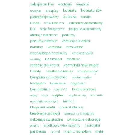
zakupy on line
ekologia
wnętrza
kobieta
kobieta 35+
przepisy
muzyka
kultura
pielęgnacja twarzy
seriale
uroda
slow fashion
kalendarz adwentowy
DIY
ferie świąteczne
książki dla młodzieży
atrakcje dla dzieci
perfumy
perfumy damskie
komiksy dla dzieci
komiksy
karnawał
zero waste
odpowiedzialne zakupy
kolekcja SS20
kids model
modelka
casting
zapachy dla kobiet
kosmetyki nawilżające
beauty
nawilżanie twarzy
kompetencje
kompetencje przyszłości
social media
instagram
organizer
kalendarze
koronawirus
covid-19
bezpieczeństwo
wypieki
kuchnia
wąsy
mąż
suplementy
fashion
moda dla dorosłych
klasyczna moda
prezent dla niej
kreatywne zabawki
pomysł na śniedanie
dekoracje świąteczne
świąteczne dekoracje
środkowy wiek szkolny
nastolatki
wigilia
pandemia
krem z retinolem
dieta
retinol