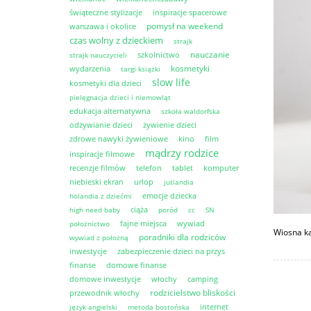
świąteczne stylizacje
inspiracje spacerowe
pomysł na weekend
warszawa i okolice
czas wolny z dzieckiem
strajk
nauczanie
szkolnictwo
strajk nauczycieli
kosmetyki
wydarzenia
targi książki
slow life
kosmetyki dla dzieci
pielęgnacja dzieci i niemowląt
edukacja alternatywna
szkoła waldorfska
odżywianie dzieci
żywienie dzieci
zdrowe nawyki żywieniowe
kino
film
mądrzy rodzice
inspiracje filmowe
recenzje filmów
telefon
tablet
komputer
niebieski ekran
urlop
jutlandia
emocje dziecka
holandia z dziećmi
ciąża
high need baby
poród
cc
SN
fajne miejsca
wywiad
położnictwo
Wiosna ka
poradniki dla rodziców
wywiad z położną
inwestycje
zabezpieczenie dzieci na przys
finanse
domowe finanse
domowe inwestycje
włochy
camping
rodzicielstwo bliskości
przewodnik włochy
internet
język angielski
metoda bostońska