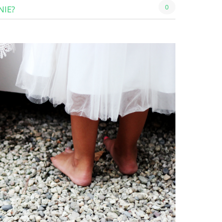
0
NIE?