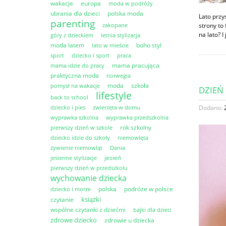
wakacje
europa
moda w podróży
ubrania dla dzieci
polska moda
Lato przy
parenting
zakopane
strony to
na lato? 
góry z dzieckiem
letnia stylizacja
moda latem
boho styl
lato w mieście
sport
dziecko i sport
praca
mama pracująca
mama idzie do pracy
praktyczna moda
norwegia
moda
szkoła
pomysł na wakacje
DZIEŃ
lifestyle
back to school
dziecko i pies
zwierzęta w domu
Dodano:
wyprawka szkolna
wyprawka przedszkolna
rok szkolny
pierwszy dzień w szkole
dziecko idzie do szkoły
niemowlęta
żywienie niemowląt
Dania
jesień
jesienne stylizacje
pierwszy dzień w przedszkolu
wychowanie dziecka
polska
podróże w polsce
dziecko i morze
książki
czytanie
wspólne czytanki z dziećmi
bajki dla dzieci
zdrowe dziecko
zdrowie u dziecka