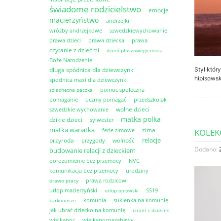
świadome rodzicielstwo
emocje
macierzyństwo
andrzejki
wróżby andrzejkowe
szwedzkiewychowanie
prawa dzieci
prawa dziecka
prawa
czytanie z dziećmi
dzień pluszowego misia
Boże Narodzenie
Styl któ
długa spódnica dla dziewczynki
hipisowsk
spodnica maxi dla dziewczynki
pomoc społeczna
szlachetna paczka
pomaganie
uczmy pomagać
przedszkolak
wolne dzieci
szwedzkie wychowanie
matka polka
dzikie dzieci
sylwester
matka wariatka
zima
ferie zimowe
KOLEK
relacje
przyroda
wolność
przygody
Dodano:
budowanie relacji z dzieckiem
porozumienie bez przemocy
NVC
komunikacja bez przemocy
urodziny
prawa rodzicow
prawo pracy
urlop macierzyński
SS19
urlop ojcowski
komunia
sukienka na komunię
karkonosze
jak ubrać dziecko na komunię
izrael z dziecmi
wielkanoc
wielkanocnezabawy