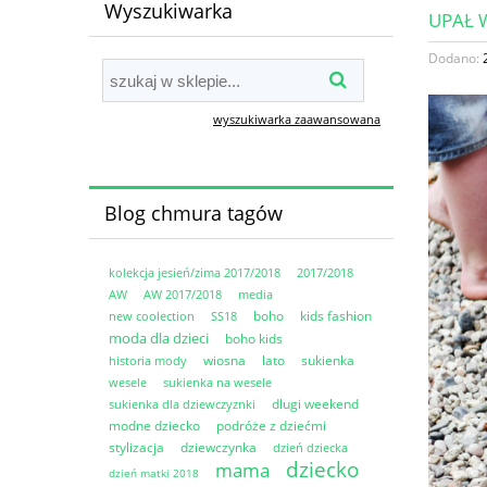
Wyszukiwarka
UPAŁ 
Dodano:
wyszukiwarka zaawansowana
Blog chmura tagów
kolekcja jesień/zima 2017/2018
2017/2018
AW
AW 2017/2018
media
boho
kids fashion
new coolection
SS18
moda dla dzieci
boho kids
wiosna
lato
sukienka
historia mody
wesele
sukienka na wesele
dlugi weekend
sukienka dla dziewczyznki
modne dziecko
podróże z dziećmi
stylizacja
dziewczynka
dzień dziecka
dziecko
mama
dzień matki 2018