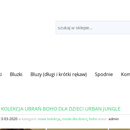
i
Bluzki
Bluzy (długi i krótki rękaw)
Spodnie
Kom
KOLEKCJA UBRAŃ BOHO DLA DZIECI URBAN JUNGLE
13-03-2020
w kategorii:
nowa kolekcja
,
moda dla dzieci
,
boho
autor:
admin