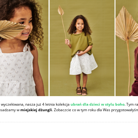
 wyczekiwana, nasza już 4 letnia kolekcja
ubrań dla dzieci w stylu boho
. Tym r
 osadzamy w
miejskiej dżungli
. Zobaczcie co w tym roku dla Was przygotowałyś