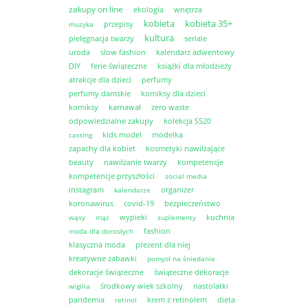
zakupy on line
ekologia
wnętrza
kobieta
kobieta 35+
przepisy
muzyka
kultura
pielęgnacja twarzy
seriale
uroda
slow fashion
kalendarz adwentowy
DIY
ferie świąteczne
książki dla młodzieży
atrakcje dla dzieci
perfumy
perfumy damskie
komiksy dla dzieci
komiksy
karnawał
zero waste
odpowiedzialne zakupy
kolekcja SS20
kids model
modelka
casting
zapachy dla kobiet
kosmetyki nawilżające
beauty
nawilżanie twarzy
kompetencje
kompetencje przyszłości
social media
instagram
organizer
kalendarze
koronawirus
covid-19
bezpieczeństwo
wypieki
kuchnia
wąsy
mąż
suplementy
fashion
moda dla dorosłych
klasyczna moda
prezent dla niej
kreatywne zabawki
pomysł na śniedanie
dekoracje świąteczne
świąteczne dekoracje
środkowy wiek szkolny
nastolatki
wigilia
pandemia
krem z retinolem
dieta
retinol