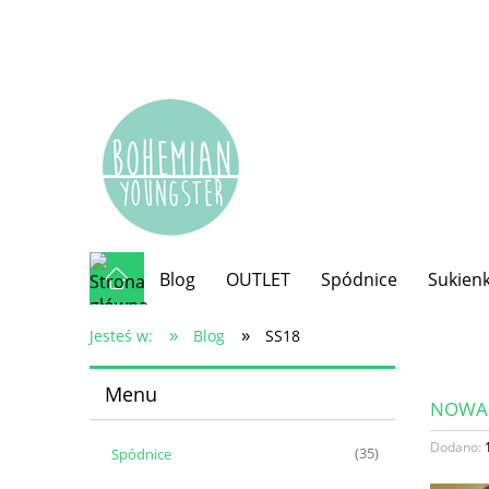
Blog
OUTLET
Spódnice
Sukienk
»
»
Jesteś w:
Blog
SS18
Menu
NOWA 
Dodano:
Spódnice
(35)