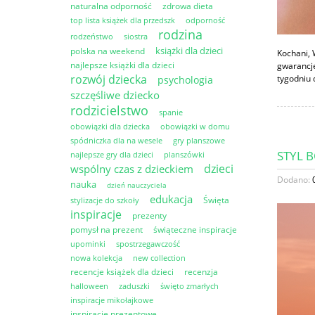
naturalna odporność
zdrowa dieta
top lista książek dla przedszk
odporność
rodzina
rodzeństwo
siostra
książki dla dzieci
polska na weekend
Kochani, 
najlepsze książki dla dzieci
gwarancję
rozwój dziecka
tygodniu 
psychologia
szczęśliwe dziecko
rodzicielstwo
spanie
obowiązki dla dziecka
obowiązki w domu
spódniczka dla na wesele
gry planszowe
STYL B
najlepsze gry dla dzieci
planszówki
dzieci
wspólny czas z dzieckiem
Dodano:
nauka
dzień nauczyciela
edukacja
Święta
stylizacje do szkoły
inspiracje
prezenty
pomysł na prezent
świąteczne inspiracje
upominki
spostrzegawczość
nowa kolekcja
new collection
recencje książek dla dzieci
recenzja
halloween
zaduszki
święto zmarłych
inspiracje mikołajkowe
inspiracje prezentowe