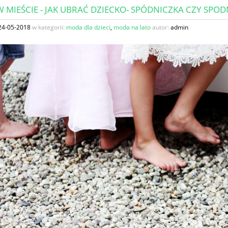
W MIEŚCIE - JAK UBRAĆ DZIECKO- SPÓDNICZKA CZY SPOD
24-05-2018
w kategorii:
moda dla dzieci
,
moda na lato
autor:
admin