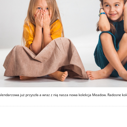
lendarzowa już przyszła a wraz z nią nasza nowa kolekcja Meadow. Radosne kolo