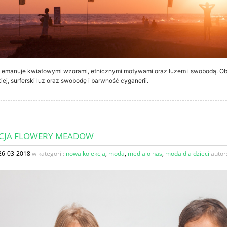
ry emanuje kwiatowymi wzorami, etnicznymi motywami oraz luzem i swobodą. O
iej, surferski luz oraz swobodę i barwność cyganerii.
CJA FLOWERY MEADOW
26-03-2018
w kategorii:
nowa kolekcja
,
moda
,
media o nas
,
moda dla dzieci
autor