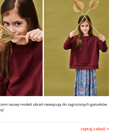
azem nazwy modeli ubrań nawiązują do zagrożonych gatunków
my!
czytaj całość »