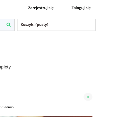
Zaloguj się
Zarejestruj się
Koszyk:
(pusty)
plety
0
or:
admin