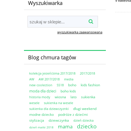
9 kwietn
Wyszukiwarka
wyszukiwarka zaawansowana
Blog chmura tagów
kolekcja jesień/zima 2017/2018
2017/2018
AW
AW 2017/2018
media
boho
kids fashion
new coolection
SS18
moda dla dzieci
boho kids
wiosna
lato
sukienka
historia mody
wesele
sukienka na wesele
dlugi weekend
sukienka dla dziewczyznki
modne dziecko
podróże z dziećmi
stylizacja
dziewczynka
dzień dziecka
dziecko
mama
dzień matki 2018