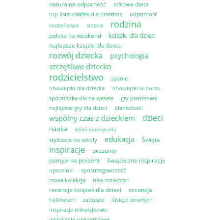
naturalna odporność
zdrowa dieta
top lista książek dla przedszk
odporność
rodzina
rodzeństwo
siostra
książki dla dzieci
polska na weekend
najlepsze książki dla dzieci
rozwój dziecka
psychologia
szczęśliwe dziecko
rodzicielstwo
spanie
obowiązki dla dziecka
obowiązki w domu
spódniczka dla na wesele
gry planszowe
najlepsze gry dla dzieci
planszówki
dzieci
wspólny czas z dzieckiem
nauka
dzień nauczyciela
edukacja
Święta
stylizacje do szkoły
inspiracje
prezenty
pomysł na prezent
świąteczne inspiracje
upominki
spostrzegawczość
nowa kolekcja
new collection
recencje książek dla dzieci
recenzja
halloween
zaduszki
święto zmarłych
inspiracje mikołajkowe
inspiracje prezentowe