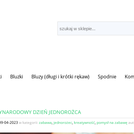
i
Bluzki
Bluzy (długi i krótki rękaw)
Spodnie
Kom
YNARODOWY DZIEŃ JEDNOROŻCA
09-04-2023
w kategorii:
zabawa
,
jednorożec
,
kreatywność
,
pomysł na zabawę
aut