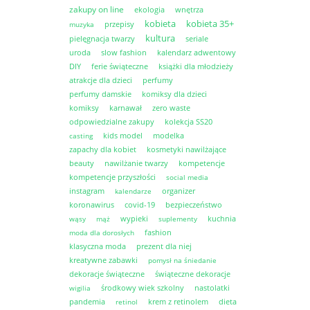
zakupy on line
ekologia
wnętrza
kobieta
kobieta 35+
przepisy
muzyka
kultura
pielęgnacja twarzy
seriale
uroda
slow fashion
kalendarz adwentowy
DIY
ferie świąteczne
książki dla młodzieży
atrakcje dla dzieci
perfumy
perfumy damskie
komiksy dla dzieci
komiksy
karnawał
zero waste
odpowiedzialne zakupy
kolekcja SS20
kids model
modelka
casting
zapachy dla kobiet
kosmetyki nawilżające
beauty
nawilżanie twarzy
kompetencje
kompetencje przyszłości
social media
instagram
organizer
kalendarze
koronawirus
covid-19
bezpieczeństwo
wypieki
kuchnia
wąsy
mąż
suplementy
fashion
moda dla dorosłych
klasyczna moda
prezent dla niej
kreatywne zabawki
pomysł na śniedanie
dekoracje świąteczne
świąteczne dekoracje
środkowy wiek szkolny
nastolatki
wigilia
pandemia
krem z retinolem
dieta
retinol