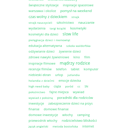
świąteczne stylizacje
inspiracje spacerowe
pomysł na weekend
warszawa i okolice
czas wolny z dzieckiem
strajk
nauczanie
szkolnictwo
strajk nauczycieli
kosmetyki
wydarzenia
targi książki
slow life
kosmetyki dla dzieci
pielęgnacja dzieci i niemowląt
edukacja alternatywna
szkoła waldorfska
odżywianie dzieci
żywienie dzieci
zdrowe nawyki żywieniowe
kino
film
mądrzy rodzice
inspiracje filmowe
recenzje filmów
telefon
tablet
komputer
niebieski ekran
urlop
jutlandia
emocje dziecka
holandia z dziećmi
ciąża
high need baby
poród
cc
SN
fajne miejsca
wywiad
położnictwo
poradniki dla rodziców
wywiad z położną
inwestycje
zabezpieczenie dzieci na przys
finanse
domowe finanse
domowe inwestycje
włochy
camping
rodzicielstwo bliskości
przewodnik włochy
internet
język angielski
metoda bostońska