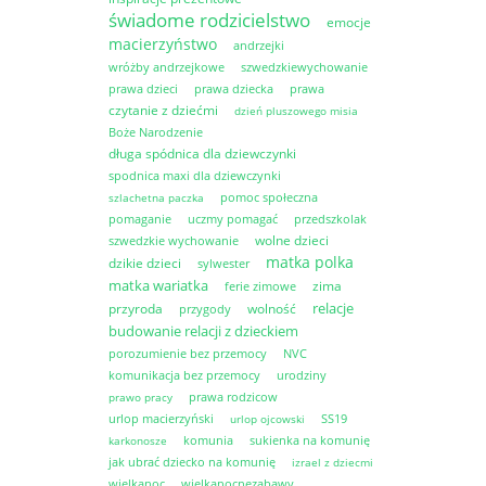
świadome rodzicielstwo
emocje
macierzyństwo
andrzejki
wróżby andrzejkowe
szwedzkiewychowanie
prawa dzieci
prawa dziecka
prawa
czytanie z dziećmi
dzień pluszowego misia
Boże Narodzenie
długa spódnica dla dziewczynki
spodnica maxi dla dziewczynki
pomoc społeczna
szlachetna paczka
pomaganie
uczmy pomagać
przedszkolak
wolne dzieci
szwedzkie wychowanie
matka polka
dzikie dzieci
sylwester
matka wariatka
zima
ferie zimowe
relacje
przyroda
wolność
przygody
budowanie relacji z dzieckiem
porozumienie bez przemocy
NVC
komunikacja bez przemocy
urodziny
prawa rodzicow
prawo pracy
urlop macierzyński
SS19
urlop ojcowski
komunia
sukienka na komunię
karkonosze
jak ubrać dziecko na komunię
izrael z dziecmi
wielkanoc
wielkanocnezabawy