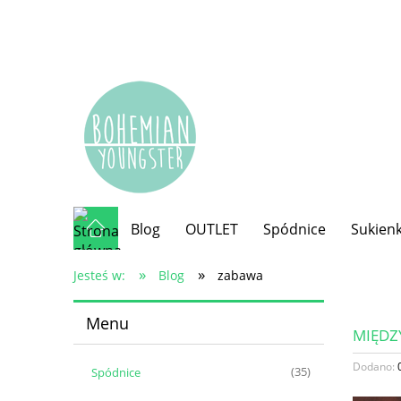
Blog
OUTLET
Spódnice
Sukienk
»
»
Jesteś w:
Blog
zabawa
Menu
MIĘDZ
Dodano:
Spódnice
(35)