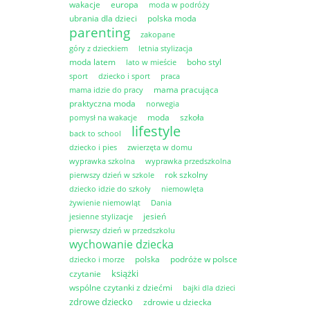
wakacje
europa
moda w podróży
ubrania dla dzieci
polska moda
parenting
zakopane
góry z dzieckiem
letnia stylizacja
moda latem
boho styl
lato w mieście
sport
dziecko i sport
praca
mama pracująca
mama idzie do pracy
praktyczna moda
norwegia
moda
szkoła
pomysł na wakacje
lifestyle
back to school
dziecko i pies
zwierzęta w domu
wyprawka szkolna
wyprawka przedszkolna
rok szkolny
pierwszy dzień w szkole
dziecko idzie do szkoły
niemowlęta
żywienie niemowląt
Dania
jesień
jesienne stylizacje
pierwszy dzień w przedszkolu
wychowanie dziecka
polska
podróże w polsce
dziecko i morze
książki
czytanie
wspólne czytanki z dziećmi
bajki dla dzieci
zdrowe dziecko
zdrowie u dziecka