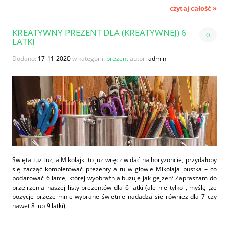
czytaj całość »
KREATYWNY PREZENT DLA (KREATYWNEJ) 6
0
LATKI
Dodano:
17-11-2020
w kategorii:
prezent
autor:
admin
Święta tuż tuż, a Mikołajki to już wręcz widać na horyzoncie, przydałoby
się zacząć kompletować prezenty a tu w głowie Mikołaja pustka – co
podarować 6 latce, której wyobraźnia buzuje jak gejzer? Zapraszam do
przejrzenia naszej listy prezentów dla 6 latki (ale nie tylko , myślę ,że
pozycje przeze mnie wybrane świetnie nadadzą się również dla 7 czy
nawet 8 lub 9 latki).