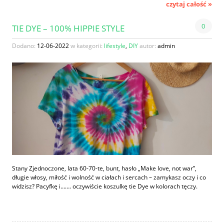
czytaj całość »
0
TIE DYE – 100% HIPPIE STYLE
Dodano:
12-06-2022
w kategorii:
lifestyle
,
DIY
autor:
admin
Stany Zjednoczone, lata 60-70-te, bunt, hasło „Make love, not war”,
długie włosy, miłość i wolność w ciałach i sercach – zamykasz oczy i co
widzisz? Pacyfkę i……. oczywiście koszulkę tie Dye w kolorach tęczy.